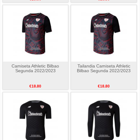
Camiseta Athletic Bilbao
Tailandia Camiseta Athletic
Segunda 2022/2023
Bilbao Segunda 2022/2023
€18.80
€18.80