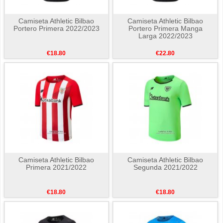
Camiseta Athletic Bilbao
Camiseta Athletic Bilbao
Portero Primera 2022/2023
Portero Primera Manga
Larga 2022/2023
€18.80
€22.80
Camiseta Athletic Bilbao
Camiseta Athletic Bilbao
Primera 2021/2022
Segunda 2021/2022
€18.80
€18.80