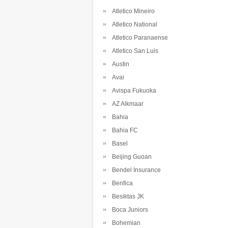
Atletico Mineiro
Atletico National
Atletico Paranaense
Atletico San Luis
Austin
Avai
Avispa Fukuoka
AZ Alkmaar
Bahia
Bahia FC
Basel
Beijing Guoan
Bendel Insurance
Benfica
Besiktas JK
Boca Juniors
Bohemian