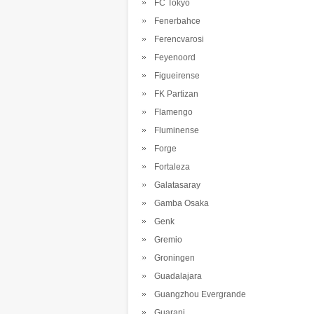
FC Tokyo
Fenerbahce
Ferencvarosi
Feyenoord
Figueirense
FK Partizan
Flamengo
Fluminense
Forge
Fortaleza
Galatasaray
Gamba Osaka
Genk
Gremio
Groningen
Guadalajara
Guangzhou Evergrande
Guarani