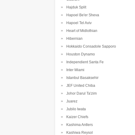
Hajduk Split
Hapoel Be'er Sheva
Hapoel Tel Aviv
Heart of Midlothian
Hibernian
Hokkaido Consadole Sapporo
Houston Dynamo
Independient Santa Fe
Inter Miami
Istanbul Basaksehir
JEF United Chiba
Johor Darul Ta'zim
Juarez
Jubilo Iwata
Kaizer Chiefs
Kashima Antlers
Kashiwa Reysol