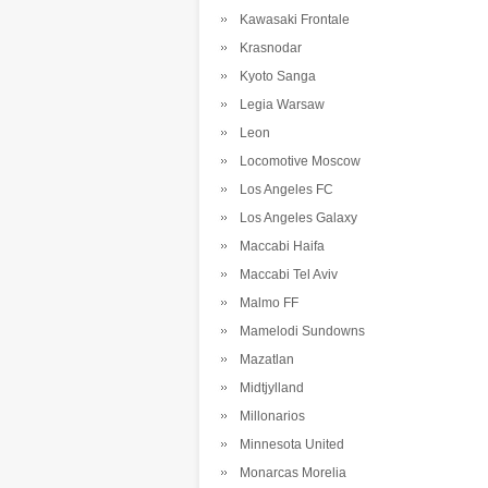
Kawasaki Frontale
Krasnodar
Kyoto Sanga
Legia Warsaw
Leon
Locomotive Moscow
Los Angeles FC
Los Angeles Galaxy
Maccabi Haifa
Maccabi Tel Aviv
Malmo FF
Mamelodi Sundowns
Mazatlan
Midtjylland
Millonarios
Minnesota United
Monarcas Morelia