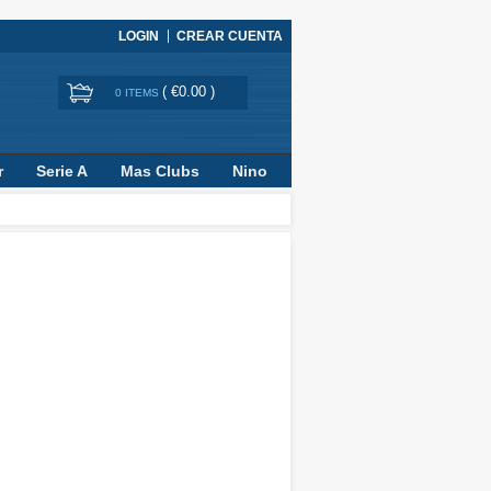
LOGIN
CREAR CUENTA
(
€0.00
)
0 ITEMS
r
Serie A
Mas Clubs
Nino