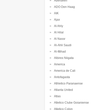
Aberdeen
ADO Den Haag
AIK
Ajax
Al Ahly
Al Hilal
Al Nassr
Al-Ahli Saudi
Al-Ittihad
Albirex Niigata
America
America de Cali
Antofagasta
Athletico Paranaense
Atlanta United
Atlas
Atletico Clube Goianiense
Atletico Colon