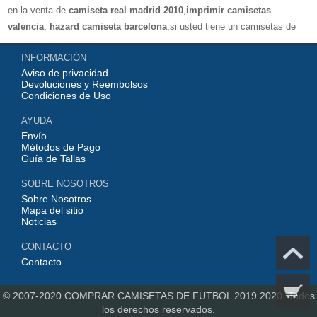
en la venta de
camiseta real madrid 2010
,
imprimir camisetas
valencia
,
hazard camiseta barcelona
,si usted tiene un camisetas de
futbol favorito, le damos la bienvenida a nuestra tienda paracomprar, le
INFORMACIÓN
damos el mayor descuento, compras por más de 99 € envío gratis.
Aviso de privacidad
¡Elíjanos, elija un buen estado de ánimo, gracias por su compra!
Devoluciones y Reembolsos
Condiciones de Uso
AYUDA
Envío
Métodos de Pago
Guía de Tallas
SOBRE NOSOTROS
Sobre Nosotros
Mapa del sitio
Noticias
CONTACTO
Contacto
© 2007-2020
COMPRAR CAMISETAS DE FUTBOL 2019 2020.
Todos
los derechos reservados.