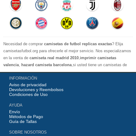
Necesidad de comprar
camisetas de futbol replicas exactas
? Elija
camisetasfutbol.org para ofrecerle el mejor servicio. Nos especializamos
en la venta de
camiseta real madrid 2010
,
imprimir camisetas
valencia
,
hazard camiseta barcelona
,si usted tiene un camisetas de
futbol favorito, le damos la bienvenida a nuestra tienda paracomprar, le
INFORMACIÓN
damos el mayor descuento, compras por más de 99 € envío gratis.
Aviso de privacidad
¡Elíjanos, elija un buen estado de ánimo, gracias por su compra!
Devoluciones y Reembolsos
Condiciones de Uso
AYUDA
Envío
Métodos de Pago
Guía de Tallas
SOBRE NOSOTROS