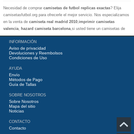
Necesidad de comprar
camisetas de futbol replicas exactas
? Elija
camisetasfutbol.org para ofrecerle el mejor servicio. Nos especializamos
en la venta de
camiseta real madrid 2010
,
imprimir camisetas
valencia
,
hazard camiseta barcelona
,si usted tiene un camisetas de
futbol favorito, le damos la bienvenida a nuestra tienda paracomprar, le
INFORMACIÓN
damos el mayor descuento, compras por más de 99 € envío gratis.
Aviso de privacidad
¡Elíjanos, elija un buen estado de ánimo, gracias por su compra!
Devoluciones y Reembolsos
Condiciones de Uso
AYUDA
Envío
Métodos de Pago
Guía de Tallas
SOBRE NOSOTROS
Sobre Nosotros
Mapa del sitio
Noticias
CONTACTO
Contacto