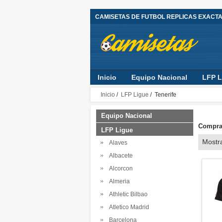
CAMISETAS DE FUTBOL REPLICAS EXACT
Inicio
Equipo Nacional
LFP L
Inicio
/
LFP Ligue
/ Tenerife
Equipo Nacional
Comprar
LFP Ligue
Mostr
Alaves
Albacete
Alcorcon
Almeria
Athletic Bilbao
Atletico Madrid
Barcelona