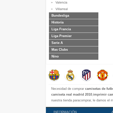
Valencia
Villarreal
Bundesliga
Historia
Liga Francia
Liga Premier
Serie A
Mas Clubs
Nino
Necesidad de comprar
camisetas de futb
camiseta real madrid 2010
,
imprimir cam
nuestra tienda paracomprar, le damos el m
INFORMACIÓN