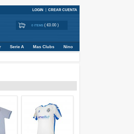
LOGIN
CREAR CUENTA
(
€0.00
)
0 ITEMS
r
Serie A
Mas Clubs
Nino