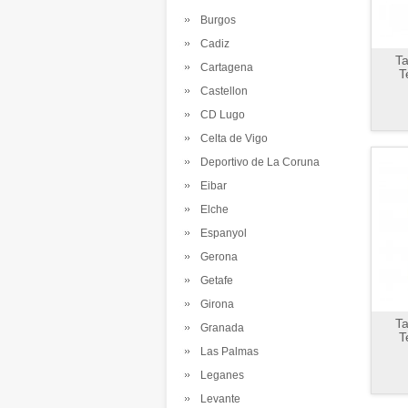
Burgos
Cadiz
Ta
Cartagena
T
Castellon
CD Lugo
Celta de Vigo
Deportivo de La Coruna
Eibar
Elche
Espanyol
Gerona
Getafe
Girona
Ta
Granada
T
Las Palmas
Leganes
Levante