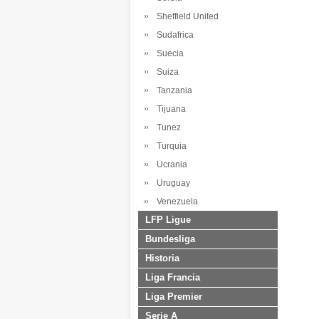
Sheffield United
Sudafrica
Suecia
Suiza
Tanzania
Tijuana
Tunez
Turquia
Ucrania
Uruguay
Venezuela
LFP Ligue
Bundesliga
Historia
Liga Francia
Liga Premier
Serie A