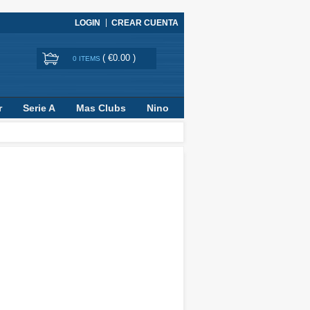
LOGIN
CREAR CUENTA
(
€0.00
)
0 ITEMS
r
Serie A
Mas Clubs
Nino