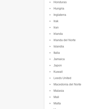
Honduras
Hungria
Inglaterra
Irak
Iran
Irlanda
Irlanda del Norte
Islandia
Italia
Jamaica
Japon
Kuwait
Leeds United
Macedonia del Norte
Malasia
Mali
Malta