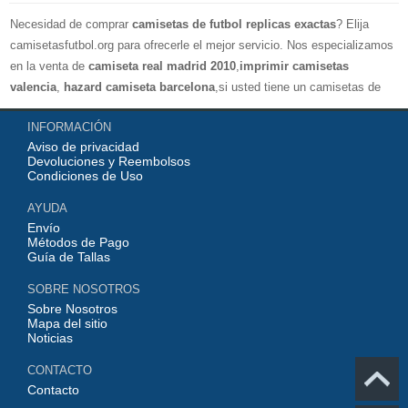
Necesidad de comprar
camisetas de futbol replicas exactas
? Elija
camisetasfutbol.org para ofrecerle el mejor servicio. Nos especializamos
en la venta de
camiseta real madrid 2010
,
imprimir camisetas
valencia
,
hazard camiseta barcelona
,si usted tiene un camisetas de
futbol favorito, le damos la bienvenida a nuestra tienda paracomprar, le
INFORMACIÓN
damos el mayor descuento, compras por más de 99 € envío gratis.
Aviso de privacidad
¡Elíjanos, elija un buen estado de ánimo, gracias por su compra!
Devoluciones y Reembolsos
Condiciones de Uso
AYUDA
Envío
Métodos de Pago
Guía de Tallas
SOBRE NOSOTROS
Sobre Nosotros
Mapa del sitio
Noticias
CONTACTO
Contacto