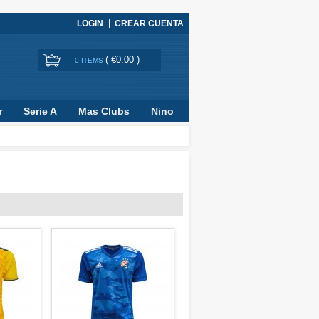
LOGIN
CREAR CUENTA
(
€0.00
)
0 ITEMS
r
Serie A
Mas Clubs
Nino