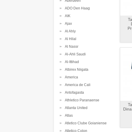
Aberdeen
ADO Den Haag
AIK
Ta
Ajax
Pr
Al Ahly
Al Hilal
Al Nassr
Al-Ahli Saudi
Al-Ittihad
Albirex Niigata
America
America de Cali
Antofagasta
Athletico Paranaense
Ta
Atlanta United
Dina
Atlas
Atletico Clube Goianiense
Atletico Colon