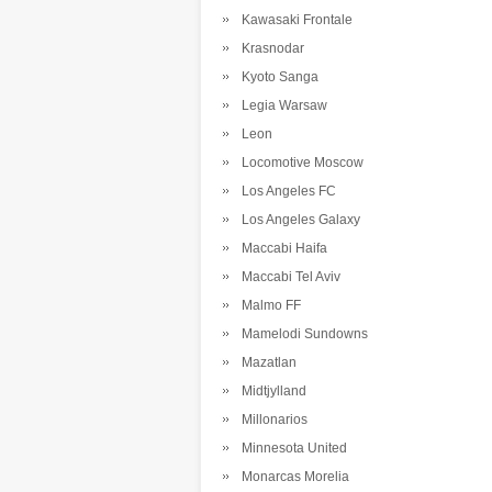
Kawasaki Frontale
Krasnodar
Kyoto Sanga
Legia Warsaw
Leon
Locomotive Moscow
Los Angeles FC
Los Angeles Galaxy
Maccabi Haifa
Maccabi Tel Aviv
Malmo FF
Mamelodi Sundowns
Mazatlan
Midtjylland
Millonarios
Minnesota United
Monarcas Morelia