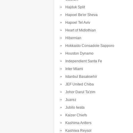
Hajduk Split
Hapoel Be'er Sheva
Hapoel Tel Aviv
Heart of Midlothian
Hibernian
Hokkaido Consadole Sapporo
Houston Dynamo
Independient Santa Fe
Inter Miami
Istanbul Basaksehir
JEF United Chiba
Johor Darul Ta'zim
Juarez
Jubilo Iwata
Kaizer Chiefs
Kashima Antlers
Kashiwa Reysol