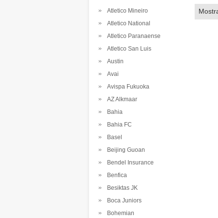
Atletico Mineiro
Mostr
Atletico National
Atletico Paranaense
Atletico San Luis
Austin
Avai
Avispa Fukuoka
AZ Alkmaar
Bahia
Bahia FC
Basel
Beijing Guoan
Bendel Insurance
Benfica
Besiktas JK
Boca Juniors
Bohemian