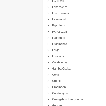
FC Tokyo
Fenerbahce
Ferencvarosi
Feyenoord
Figueirense
FK Partizan
Flamengo
Fluminense
Forge
Fortaleza
Galatasaray
Gamba Osaka
Genk
Gremio
Groningen
Guadalajara
Guangzhou Evergrande
Guarani