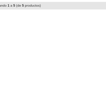
ando
1
a
5
(de
5
productos)