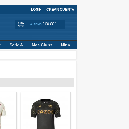
LOGIN
CREAR CUENTA
(
€0.00
)
0 ITEMS
r
Serie A
Mas Clubs
Nino