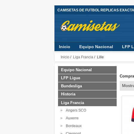
CAMISETAS DE FUTBOL REPLICAS EXACT
Inicio
Equipo Nacional
LFP L
Inicio
/
Liga Francia
/ Lille
Equipo Nacional
Comprar
LFP Ligue
Mostr
Bundesliga
Historia
Liga Francia
Angers SCO
Auxerre
Bordeaux
Clermont