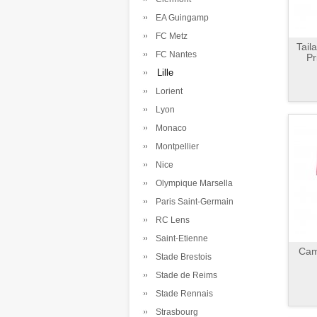
EA Guingamp
FC Metz
Tail
FC Nantes
Pr
Lille
Lorient
Lyon
Monaco
Montpellier
Nice
Olympique Marsella
Paris Saint-Germain
RC Lens
Saint-Etienne
Cami
Stade Brestois
Stade de Reims
Stade Rennais
Strasbourg