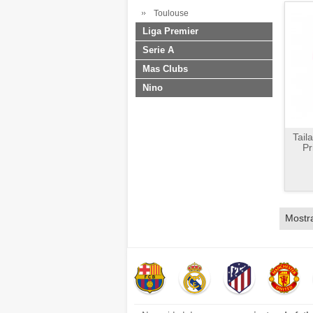
Toulouse
Liga Premier
Serie A
Mas Clubs
Nino
Tail
Pr
Mostr