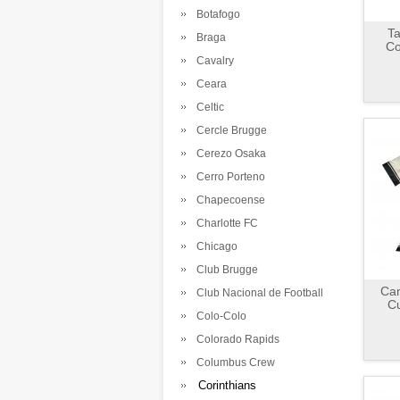
Botafogo
Ta
Braga
Co
Cavalry
Ceara
Celtic
Cercle Brugge
Cerezo Osaka
Cerro Porteno
Chapecoense
Charlotte FC
Chicago
Club Brugge
Cam
Club Nacional de Football
Cu
Colo-Colo
Colorado Rapids
Columbus Crew
Corinthians