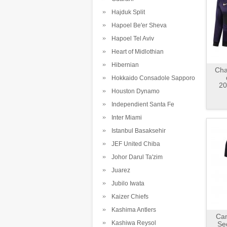
Hajduk Split
Hapoel Be'er Sheva
Hapoel Tel Aviv
Heart of Midlothian
Hibernian
Cha
Hokkaido Consadole Sapporo
20
Houston Dynamo
Independient Santa Fe
Inter Miami
Istanbul Basaksehir
JEF United Chiba
Johor Darul Ta'zim
Juarez
Jubilo Iwata
Kaizer Chiefs
Kashima Antlers
Cam
Kashiwa Reysol
Se