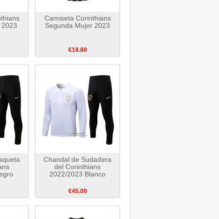
thians
Camiseta Corinthians
 2023
Segunda Mujer 2023
€18.80
aqueta
Chandal de Sudadera
ans
del Corinthians
egro
2022/2023 Blanco
€45.00