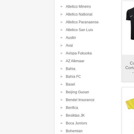
Atletico Mineiro
Atletico National
Atletico Paranaense
Atletico San Luis
Austin
Avai
Avispa Fukuoka
AZ Alkmaar
Co
Cort
Bahia
-
Bahia FC
Basel
Beijing Guoan
Bendel Insurance
Benfica
Besiktas JK
Boca Juniors
Bohemian