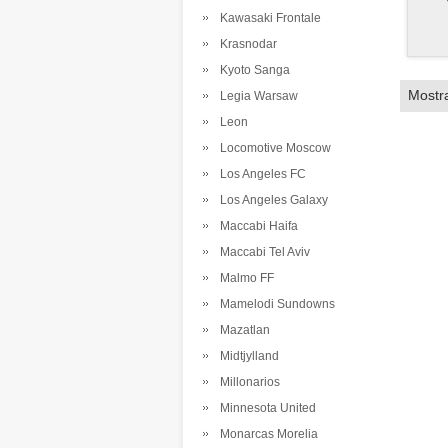
Kawasaki Frontale
Krasnodar
Kyoto Sanga
Mostr
Legia Warsaw
Leon
Locomotive Moscow
Los Angeles FC
Los Angeles Galaxy
Maccabi Haifa
Maccabi Tel Aviv
Malmo FF
Mamelodi Sundowns
Mazatlan
Midtjylland
Millonarios
Minnesota United
Monarcas Morelia