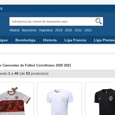
AS
Madrid
Barcelona
Argentina
2019
2020
2022
2023
igue
Bundesliga
Historia
Liga Francia
Liga Premie
 Camisetas de Futbol Corinthians 2020 2021
ando
1
a
40
(de
53
productos)