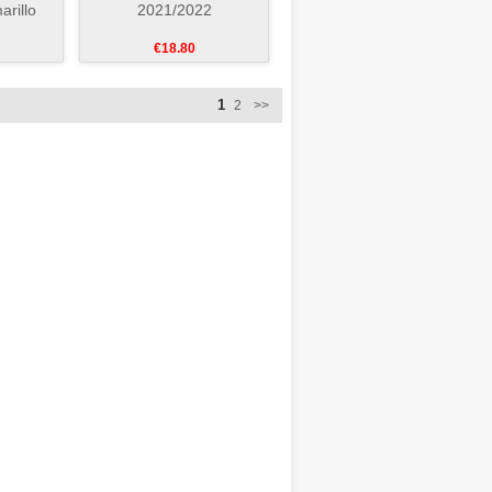
rillo
2021/2022
€18.80
1
2
>>