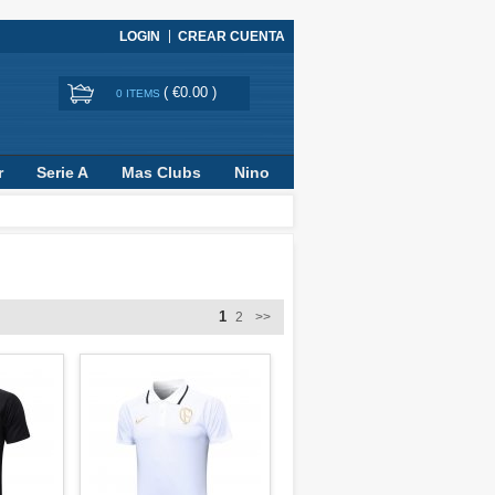
LOGIN
CREAR CUENTA
(
€0.00
)
0 ITEMS
r
Serie A
Mas Clubs
Nino
1
2
>>