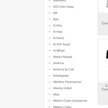
Aberdeen
ADO Den Haag
AIK
Ajax
Cor
Al Ahly
Al Hilal
Al Nassr
Al-Ahli Saudi
Al-Ittihad
Albirex Niigata
America
America de Cali
Antofagasta
Athletico Paranaense
C
Atlanta United
Cor
Atlas
Atletico Clube Goianiense
Atletico Colon