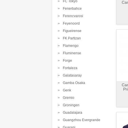
FC Tokyo
Cam
Fenerbahce
Ferencvarosi
Feyenoord
Figueirense
FK Partizan
Flamengo
Fluminense
Forge
Fortaleza
Galatasaray
Gamba Osaka
Cam
Pr
Genk
Gremio
Groningen
Guadalajara
Guangzhou Evergrande
Guarani