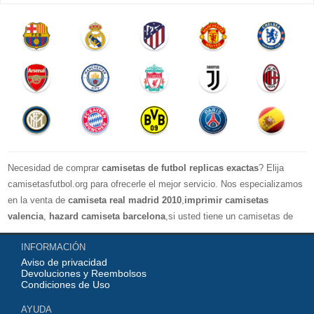
Necesidad de comprar
camisetas de futbol replicas exactas
? Elija
camisetasfutbol.org para ofrecerle el mejor servicio. Nos especializamos
en la venta de
camiseta real madrid 2010
,
imprimir camisetas
valencia
,
hazard camiseta barcelona
,si usted tiene un camisetas de
futbol favorito, le damos la bienvenida a nuestra tienda paracomprar, le
INFORMACIÓN
damos el mayor descuento, compras por más de 99 € envío gratis.
Aviso de privacidad
¡Elíjanos, elija un buen estado de ánimo, gracias por su compra!
Devoluciones y Reembolsos
Condiciones de Uso
AYUDA