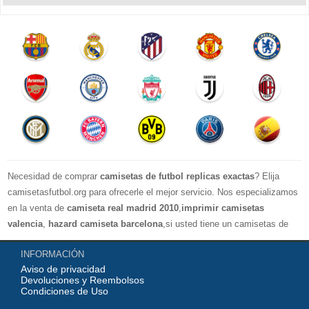
Necesidad de comprar
camisetas de futbol replicas exactas
? Elija
camisetasfutbol.org para ofrecerle el mejor servicio. Nos especializamos
en la venta de
camiseta real madrid 2010
,
imprimir camisetas
valencia
,
hazard camiseta barcelona
,si usted tiene un camisetas de
futbol favorito, le damos la bienvenida a nuestra tienda paracomprar, le
INFORMACIÓN
damos el mayor descuento, compras por más de 99 € envío gratis.
Aviso de privacidad
¡Elíjanos, elija un buen estado de ánimo, gracias por su compra!
Devoluciones y Reembolsos
Condiciones de Uso