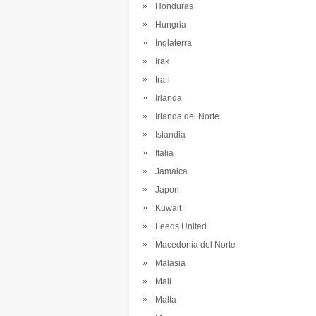
Honduras
Hungria
Inglaterra
Irak
Iran
Irlanda
Irlanda del Norte
Islandia
Italia
Jamaica
Japon
Kuwait
Leeds United
Macedonia del Norte
Malasia
Mali
Malta