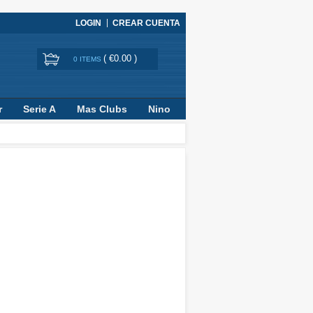
LOGIN
CREAR CUENTA
(
€0.00
)
0 ITEMS
r
Serie A
Mas Clubs
Nino