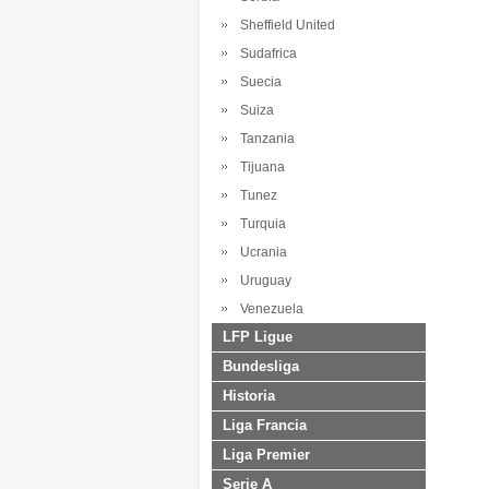
Sheffield United
Sudafrica
Suecia
Suiza
Tanzania
Tijuana
Tunez
Turquia
Ucrania
Uruguay
Venezuela
LFP Ligue
Bundesliga
Historia
Liga Francia
Liga Premier
Serie A