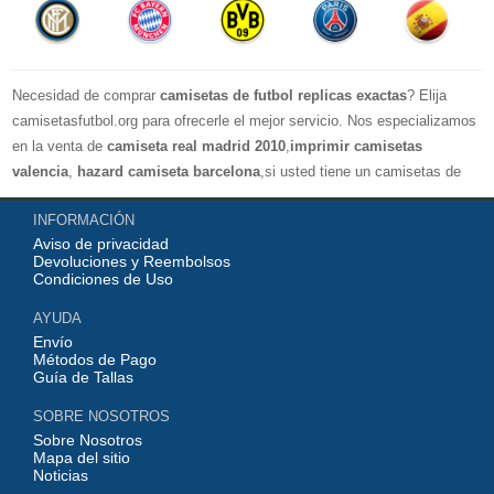
Necesidad de comprar
camisetas de futbol replicas exactas
? Elija
camisetasfutbol.org para ofrecerle el mejor servicio. Nos especializamos
en la venta de
camiseta real madrid 2010
,
imprimir camisetas
valencia
,
hazard camiseta barcelona
,si usted tiene un camisetas de
futbol favorito, le damos la bienvenida a nuestra tienda paracomprar, le
INFORMACIÓN
damos el mayor descuento, compras por más de 99 € envío gratis.
Aviso de privacidad
¡Elíjanos, elija un buen estado de ánimo, gracias por su compra!
Devoluciones y Reembolsos
Condiciones de Uso
AYUDA
Envío
Métodos de Pago
Guía de Tallas
SOBRE NOSOTROS
Sobre Nosotros
Mapa del sitio
Noticias