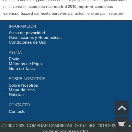
en la venta de
camiseta real madrid 2010
,
imprimir camisetas
valencia
,
hazard camiseta barcelona
,si usted tiene un camisetas de
futbol favorito, le damos la bienvenida a nuestra tienda paracomprar, le
INFORMACIÓN
damos el mayor descuento, compras por más de 99 € envío gratis.
Aviso de privacidad
¡Elíjanos, elija un buen estado de ánimo, gracias por su compra!
Devoluciones y Reembolsos
Condiciones de Uso
AYUDA
Envío
Métodos de Pago
Guía de Tallas
SOBRE NOSOTROS
Sobre Nosotros
Mapa del sitio
Noticias
CONTACTO
Contacto
© 2007-2020
COMPRAR CAMISETAS DE FUTBOL 2019 2020.
Todos
los derechos reservados.