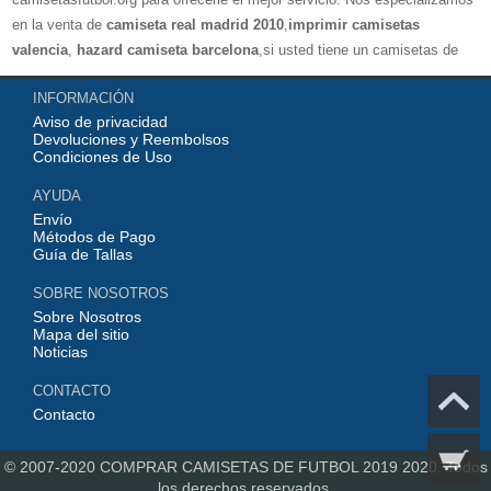
en la venta de
camiseta real madrid 2010
,
imprimir camisetas
valencia
,
hazard camiseta barcelona
,si usted tiene un camisetas de
futbol favorito, le damos la bienvenida a nuestra tienda paracomprar, le
INFORMACIÓN
damos el mayor descuento, compras por más de 99 € envío gratis.
Aviso de privacidad
¡Elíjanos, elija un buen estado de ánimo, gracias por su compra!
Devoluciones y Reembolsos
Condiciones de Uso
AYUDA
Envío
Métodos de Pago
Guía de Tallas
SOBRE NOSOTROS
Sobre Nosotros
Mapa del sitio
Noticias
CONTACTO
Contacto
© 2007-2020
COMPRAR CAMISETAS DE FUTBOL 2019 2020.
Todos
los derechos reservados.