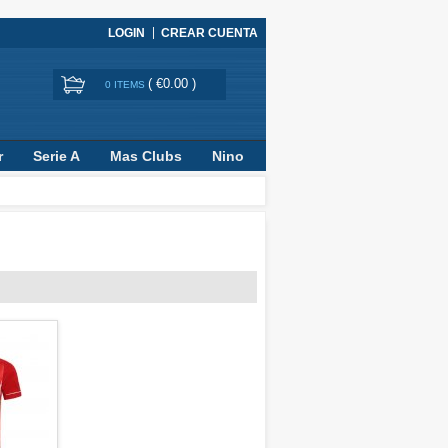
LOGIN
CREAR CUENTA
(
€0.00
)
0 ITEMS
r
Serie A
Mas Clubs
Nino