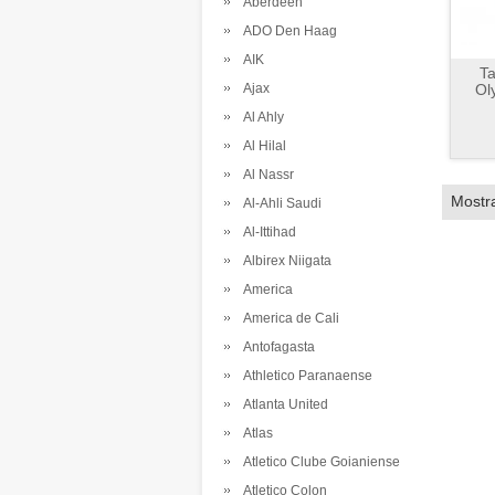
Aberdeen
ADO Den Haag
AIK
Ta
Ajax
Ol
Al Ahly
Al Hilal
Al Nassr
Mostr
Al-Ahli Saudi
Al-Ittihad
Albirex Niigata
America
America de Cali
Antofagasta
Athletico Paranaense
Atlanta United
Atlas
Atletico Clube Goianiense
Atletico Colon