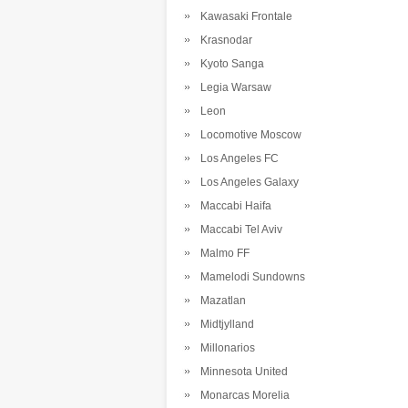
Kawasaki Frontale
Krasnodar
Kyoto Sanga
Legia Warsaw
Leon
Locomotive Moscow
Los Angeles FC
Los Angeles Galaxy
Maccabi Haifa
Maccabi Tel Aviv
Malmo FF
Mamelodi Sundowns
Mazatlan
Midtjylland
Millonarios
Minnesota United
Monarcas Morelia