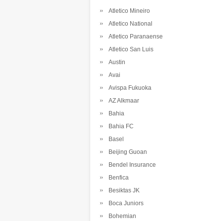
Atletico Mineiro
Atletico National
Atletico Paranaense
Atletico San Luis
Austin
Avai
Avispa Fukuoka
AZ Alkmaar
Bahia
Bahia FC
Basel
Beijing Guoan
Bendel Insurance
Benfica
Besiktas JK
Boca Juniors
Bohemian