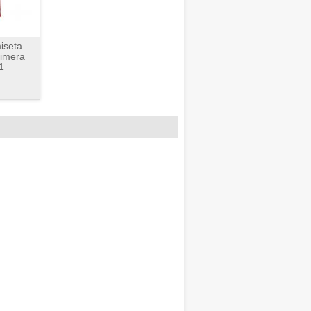
iseta
imera
1