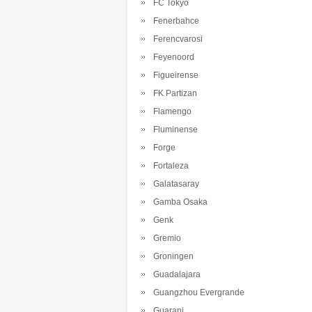
FC Tokyo
Fenerbahce
Ferencvarosi
Feyenoord
Figueirense
FK Partizan
Flamengo
Fluminense
Forge
Fortaleza
Galatasaray
Gamba Osaka
Genk
Gremio
Groningen
Guadalajara
Guangzhou Evergrande
Guarani