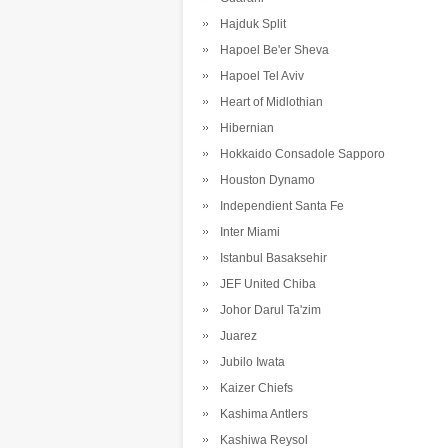
Hajduk Split
Hapoel Be'er Sheva
Hapoel Tel Aviv
Heart of Midlothian
Hibernian
Hokkaido Consadole Sapporo
Houston Dynamo
Independient Santa Fe
Inter Miami
Istanbul Basaksehir
JEF United Chiba
Johor Darul Ta'zim
Juarez
Jubilo Iwata
Kaizer Chiefs
Kashima Antlers
Kashiwa Reysol