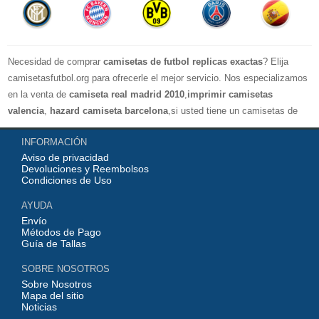
Necesidad de comprar
camisetas de futbol replicas exactas
? Elija
camisetasfutbol.org para ofrecerle el mejor servicio. Nos especializamos
en la venta de
camiseta real madrid 2010
,
imprimir camisetas
valencia
,
hazard camiseta barcelona
,si usted tiene un camisetas de
futbol favorito, le damos la bienvenida a nuestra tienda paracomprar, le
INFORMACIÓN
damos el mayor descuento, compras por más de 99 € envío gratis.
Aviso de privacidad
¡Elíjanos, elija un buen estado de ánimo, gracias por su compra!
Devoluciones y Reembolsos
Condiciones de Uso
AYUDA
Envío
Métodos de Pago
Guía de Tallas
SOBRE NOSOTROS
Sobre Nosotros
Mapa del sitio
Noticias