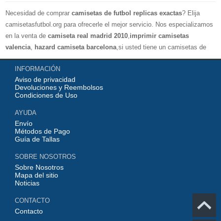
Necesidad de comprar
camisetas de futbol replicas exactas
? Elija
camisetasfutbol.org para ofrecerle el mejor servicio. Nos especializamos
en la venta de
camiseta real madrid 2010
,
imprimir camisetas
valencia
,
hazard camiseta barcelona
,si usted tiene un camisetas de
futbol favorito, le damos la bienvenida a nuestra tienda paracomprar, le
INFORMACIÓN
damos el mayor descuento, compras por más de 99 € envío gratis.
Aviso de privacidad
¡Elíjanos, elija un buen estado de ánimo, gracias por su compra!
Devoluciones y Reembolsos
Condiciones de Uso
AYUDA
Envío
Métodos de Pago
Guía de Tallas
SOBRE NOSOTROS
Sobre Nosotros
Mapa del sitio
Noticias
CONTACTO
Contacto