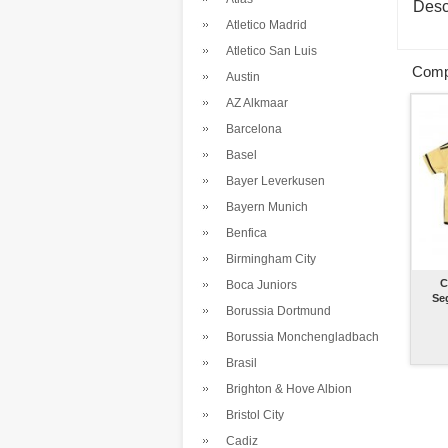
Desc
Atletico Madrid
Atletico San Luis
Comp
Austin
AZ Alkmaar
Barcelona
Basel
Bayer Leverkusen
Bayern Munich
Benfica
Birmingham City
C
Boca Juniors
Se
Borussia Dortmund
Borussia Monchengladbach
Brasil
Brighton & Hove Albion
Bristol City
Cadiz