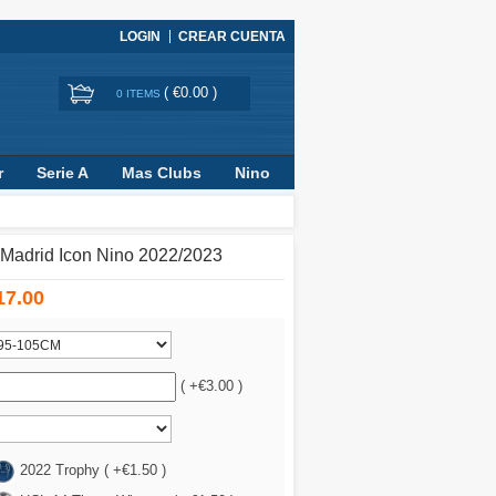
LOGIN
CREAR CUENTA
(
€0.00
)
0 ITEMS
r
Serie A
Mas Clubs
Nino
Madrid Icon Nino 2022/2023
17.00
( +€3.00 )
2022 Trophy ( +€1.50 )