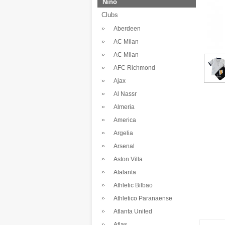
Nino
Clubs
Aberdeen
AC Milan
AC Mlian
AFC Richmond
Ajax
Al Nassr
Almeria
America
Argelia
Arsenal
Aston Villa
Atalanta
Athletic Bilbao
Athletico Paranaense
Atlanta United
Atlas