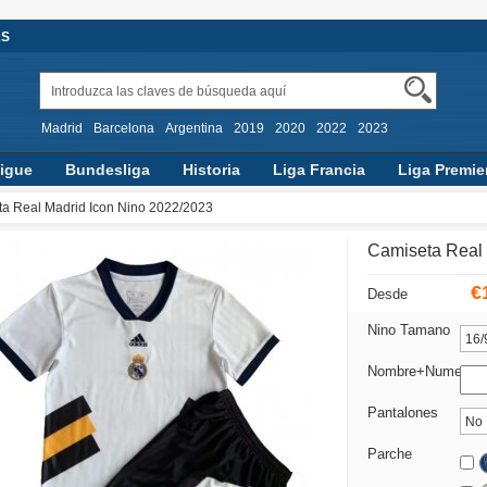
AS
Madrid
Barcelona
Argentina
2019
2020
2022
2023
igue
Bundesliga
Historia
Liga Francia
Liga Premie
a Real Madrid Icon Nino 2022/2023
Camiseta Real 
€
Desde
Nino Tamano
Nombre+Numero
Pantalones
Parche