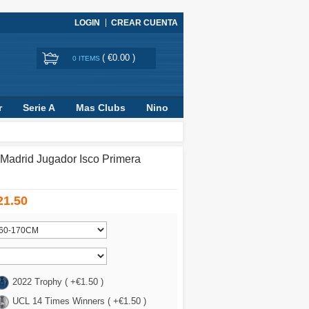
LOGIN
CREAR CUENTA
(
€0.00
)
0 ITEMS
r
Serie A
Mas Clubs
Nino
Madrid Jugador Isco Primera
21.50
2022 Trophy ( +€1.50 )
UCL 14 Times Winners ( +€1.50 )