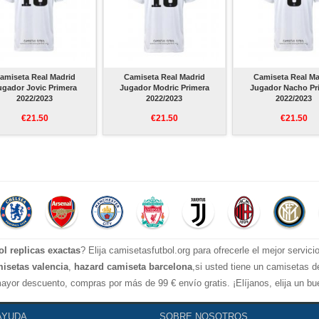
amiseta Real Madrid
Camiseta Real Madrid
Camiseta Real Ma
ugador Jovic Primera
Jugador Modric Primera
Jugador Nacho Pr
2022/2023
2022/2023
2022/2023
€21.50
€21.50
€21.50
ol replicas exactas
? Elija camisetasfutbol.org para ofrecerle el mejor servic
isetas valencia
,
hazard camiseta barcelona
,si usted tiene un camisetas de
ayor descuento, compras por más de 99 € envío gratis. ¡Elíjanos, elija un b
AYUDA
SOBRE NOSOTROS