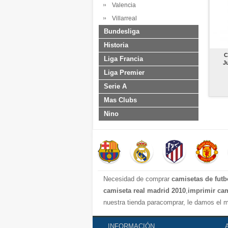
Valencia
Villarreal
Bundesliga
Historia
C
Liga Francia
J
Liga Premier
Serie A
Mas Clubs
Nino
Necesidad de comprar
camisetas de futb
camiseta real madrid 2010
,
imprimir cam
nuestra tienda paracomprar, le damos el m
INFORMACIÓN