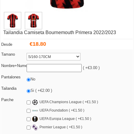
Tailandia Camiseta Bournemouth Primera 2022/2023
€
18.80
Desde
Tamano
Nombre+Numero
( +€3.00 )
Pantalones
No
Tailandia
Si ( +€2.00 )
Parche
UEFA Champions League ( +€1.50 )
UEFA Foundation ( +€1.50 )
UEFA Europa League ( +€1.50 )
Premier League ( +€1.50 )