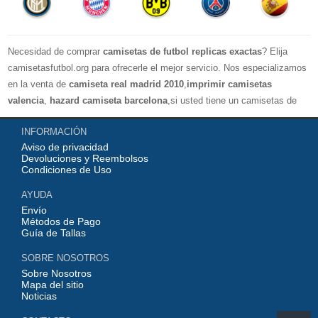
Necesidad de comprar
camisetas de futbol replicas exactas
? Elija
camisetasfutbol.org para ofrecerle el mejor servicio. Nos especializamos
en la venta de
camiseta real madrid 2010
,
imprimir camisetas
valencia
,
hazard camiseta barcelona
,si usted tiene un camisetas de
futbol favorito, le damos la bienvenida a nuestra tienda paracomprar, le
INFORMACIÓN
damos el mayor descuento, compras por más de 99 € envío gratis.
Aviso de privacidad
¡Elíjanos, elija un buen estado de ánimo, gracias por su compra!
Devoluciones y Reembolsos
Condiciones de Uso
AYUDA
Envío
Métodos de Pago
Guía de Tallas
SOBRE NOSOTROS
Sobre Nosotros
Mapa del sitio
Noticias