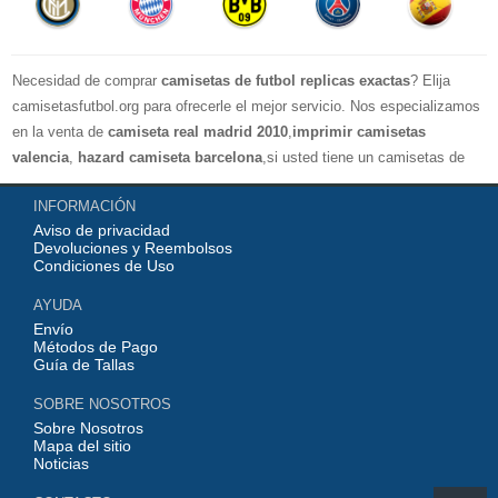
Necesidad de comprar
camisetas de futbol replicas exactas
? Elija
camisetasfutbol.org para ofrecerle el mejor servicio. Nos especializamos
en la venta de
camiseta real madrid 2010
,
imprimir camisetas
valencia
,
hazard camiseta barcelona
,si usted tiene un camisetas de
futbol favorito, le damos la bienvenida a nuestra tienda paracomprar, le
INFORMACIÓN
damos el mayor descuento, compras por más de 99 € envío gratis.
Aviso de privacidad
¡Elíjanos, elija un buen estado de ánimo, gracias por su compra!
Devoluciones y Reembolsos
Condiciones de Uso
AYUDA
Envío
Métodos de Pago
Guía de Tallas
SOBRE NOSOTROS
Sobre Nosotros
Mapa del sitio
Noticias