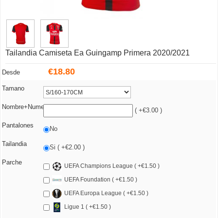
Tailandia Camiseta Ea Guingamp Primera 2020/2021
€
18.80
Desde
Tamano
Nombre+Numero
( +€3.00 )
Pantalones
No
Tailandia
Si ( +€2.00 )
Parche
UEFA Champions League ( +€1.50 )
UEFA Foundation ( +€1.50 )
UEFA Europa League ( +€1.50 )
Ligue 1 ( +€1.50 )