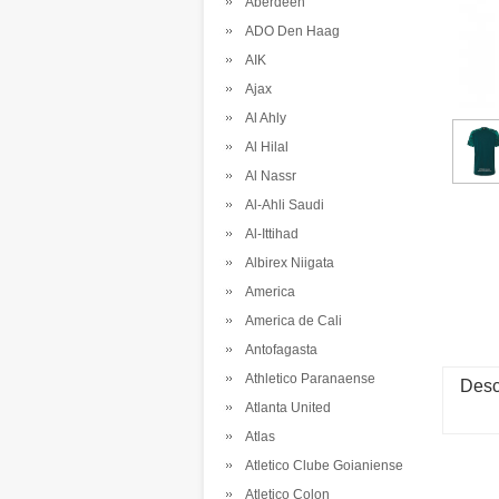
Aberdeen
ADO Den Haag
AIK
Ajax
Al Ahly
Al Hilal
Al Nassr
Al-Ahli Saudi
Al-Ittihad
Albirex Niigata
America
America de Cali
Antofagasta
Athletico Paranaense
Desc
Atlanta United
Atlas
Atletico Clube Goianiense
Atletico Colon