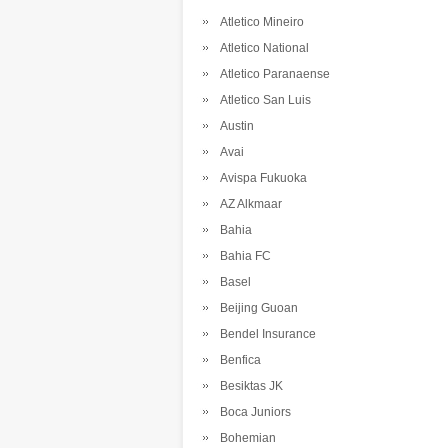
Atletico Mineiro
Atletico National
Atletico Paranaense
Atletico San Luis
Austin
Avai
Avispa Fukuoka
AZ Alkmaar
Bahia
Bahia FC
Basel
Beijing Guoan
Bendel Insurance
Benfica
Besiktas JK
Boca Juniors
Bohemian