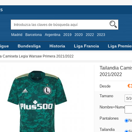
AS
Madrid
Barcelona
Argentina
2019
2020
2022
2023
igue
Bundesliga
Historia
Liga Francia
Liga Premie
ia Camiseta Legia Warsaw Primera 2021/2022
Tailandia Cami
2021/2022
€
Desde
Tamano
Nombre+Numero
Pantalones
N
Tailandia
Si