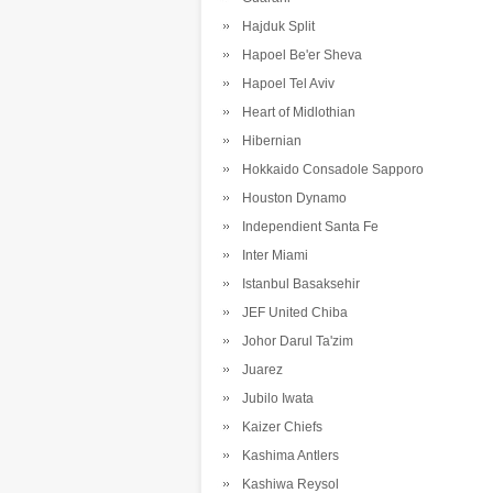
Hajduk Split
Hapoel Be'er Sheva
Hapoel Tel Aviv
Heart of Midlothian
Hibernian
Hokkaido Consadole Sapporo
Houston Dynamo
Independient Santa Fe
Inter Miami
Istanbul Basaksehir
JEF United Chiba
Johor Darul Ta'zim
Juarez
Jubilo Iwata
Kaizer Chiefs
Kashima Antlers
Kashiwa Reysol