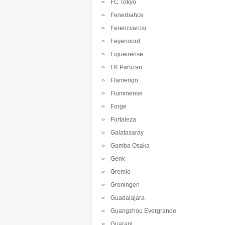
FC Tokyo
Fenerbahce
Ferencvarosi
Feyenoord
Figueirense
FK Partizan
Flamengo
Fluminense
Forge
Fortaleza
Galatasaray
Gamba Osaka
Genk
Gremio
Groningen
Guadalajara
Guangzhou Evergrande
Guarani