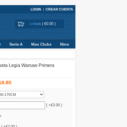
LOGIN
CREAR CUENTA
(
€0.00
)
0 ITEMS
r
Serie A
Mas Clubs
Nino
seta Legia Warsaw Primera
18.80
( +€3.00 )
o
 ( +€2.00 )